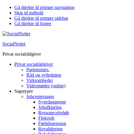
Gå direkte til primær navigation
Skip til indhold
Gå direkte til primær sidebar
Gå direkte til footer
SocialNettet
Privat socialrådgiver
Privat socialrådgiver
Partsrepræs.
Råd og vejledning
Virksomheder
Videomøder (online)
Sagstyper
Jobcentersager
Sygedagpenge
Jobafklaring
Ressourceforløb
Fleksjob
Førtidspension
Revalidering