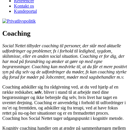
Referencer
Kontakt os
Kundeportal
Coaching
Social Nettet tilbyder coaching til personer, der står med aktuelle
udfordringer og problemer, fx i forhold til ledighed, sygdom,
skilsmisse, eller en anden social situation. Coaching er for dig, der
har mod på forandring og ønsker at gøre op med egne
begrænsninger. Coaching kan medvirke til, at du får et mere positivt
syn på dig selv og de udfordringer du møder, fx kan coaching styrke
dig forud for møder på Jobcentret, møder med sagsbehandler m.v.
Coaching adskiller sig fra rådgivning ved, at du ved hjælp af en
række redskaber,
selv
, bliver i stand til at arbejde med dine
begrænsninger og ikke bebrejde dig selv, hvis livet har taget en
uventet drejning. Coaching er anvendelig i forhold til udfordringer i
nu’et og fremtiden, og adskiller sig fra terapi, ved at have fokus
rettet på nu-og-her situationer og er en fremadrettet proces.
Coaching hos Social Nettet tager udgangspunkt i kognitiv metode.
Kognitiv coaching handler om at ændre på sammenhængen mellem