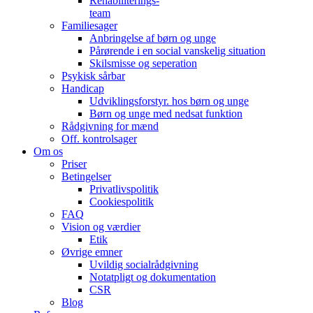
Rehabiliterings-
team
Familiesager
Anbringelse af børn og unge
Pårørende i en social vanskelig situation
Skilsmisse og seperation
Psykisk sårbar
Handicap
Udviklingsforstyr. hos børn og unge
Børn og unge med nedsat funktion
Rådgivning for mænd
Off. kontrolsager
Om os
Priser
Betingelser
Privatlivspolitik
Cookiespolitik
FAQ
Vision og værdier
Etik
Øvrige emner
Uvildig socialrådgivning
Notatpligt og dokumentation
CSR
Blog