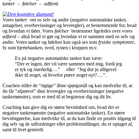
tanker – følelser – adfærd.
Vores
tanker
om os selv og andre (negative automatiske tanker,
antagelser, overbevisninger og leveregler), er bestemmende for, hvad
og hvordan vi føler. Vores
følelser
bestemmer ligeledes over vores
adfærd
– altså hvad vi gør og hvordan vi er sammen med os selv og
andre. Vores tanker og følelser kan også ses som
fysiske symptomer
,
fx som hjertebanken, sved, rysten i kroppen m.v.
Ex på negative automatiske tanker kan være:
“Der er ingen, der vil være sammen med mig, fordi jeg
er tyk og mærkelig….” eller “Jeg dur jo alligevel
ikke til noget, så hvorfor prøve noget nyt?….”.
Coachen stiller de “rigtige” åbne spørgsmål og kan medvirke til, at
du får “afprøvet” dine leveregler og overbevisninger (negative
tankemønstre), som er med til at begrænse dig og dit liv.
Coaching kan give dig en større bevidsthed om, hvad der er
negative tankemønstre (negative automatiske tanker). En større
bevidstgørelse, kan medvirke til, at du kan finde en positiv tilgang til
dig selv og de udfordringer eller problemstillinger, du er optaget af,
samt til livet generelt.