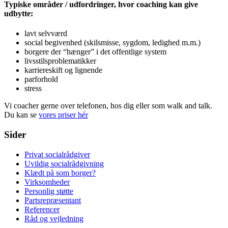
Typiske områder / udfordringer, hvor coaching kan give
udbytte:
lavt selvværd
social begivenhed (skilsmisse, sygdom, ledighed m.m.)
borgere der “hænger” i det offentlige system
livsstilsproblematikker
karriereskift og lignende
parforhold
stress
Vi coacher gerne over telefonen, hos dig eller som walk and talk.
Du kan se
vores priser hér
prim
Sider
Privat socialrådgiver
Uvildig socialrådgivning
Klædt på som borger?
Virksomheder
Personlig støtte
Partsrepræsentant
Referencer
Råd og vejledning