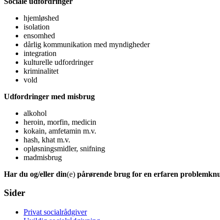
Sociale udfordringer
hjemløshed
isolation
ensomhed
dårlig kommunikation med myndigheder
integration
kulturelle udfordringer
kriminalitet
vold
Udfordringer med misbrug
alkohol
heroin, morfin, medicin
kokain, amfetamin m.v.
hash, khat m.v.
opløsningsmidler, snifning
madmisbrug
Har du og/eller din
(e)
pårørende brug for en erfaren problemknuse
prim
Sider
Privat socialrådgiver