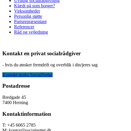
Uvildig socialrådgivning
Klædt på som borger?
Virksomheder
Personlig støtte
Partsrepræsentant
Referencer
Råd og vejledning
Kontakt en privat socialrådgiver
- hvis du ønsker fremdrift og overblik i din/jeres sag
Kontakt straks SocialNettet
Footer
Postadresse
Bredgade 45
7400 Herning
Kontaktinformation
T: +45 6065 2785
M: kontor@socialnettet.dk