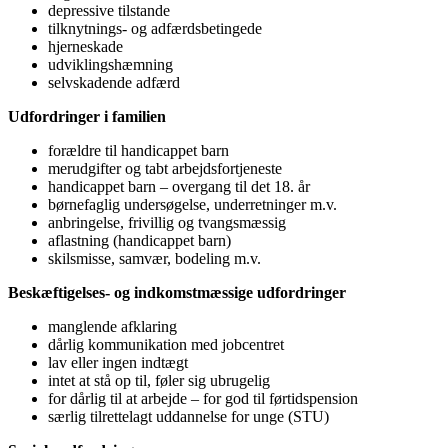
depressive tilstande
tilknytnings- og adfærdsbetingede
hjerneskade
udviklingshæmning
selvskadende adfærd
Udfordringer i familien
forældre til handicappet barn
merudgifter og tabt arbejdsfortjeneste
handicappet barn – overgang til det 18. år
børnefaglig undersøgelse, underretninger m.v.
anbringelse, frivillig og tvangsmæssig
aflastning (handicappet barn)
skilsmisse, samvær, bodeling m.v.
Beskæftigelses- og indkomstmæssige udfordringer
manglende afklaring
dårlig kommunikation med jobcentret
lav eller ingen indtægt
intet at stå op til, føler sig ubrugelig
for dårlig til at arbejde – for god til førtidspension
særlig tilrettelagt uddannelse for unge (STU)