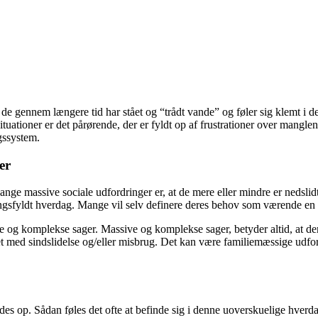
t de gennem længere tid har stået og “trådt vande” og føler sig klemt i d
tuationer er det pårørende, der er fyldt op af frustrationer over mangle
gssystem.
er
 gange massive sociale udfordringer er, at de mere eller mindre er nedslid
meningsfyldt hverdag. Mange vil selv definere deres behov som værende en
ale og komplekse sager. Massive og komplekse sager, betyder altid, at der
et med sindslidelse og/eller misbrug. Det kan være familiemæssige udfor
ndes op. Sådan føles det ofte at befinde sig i denne uoverskuelige hve