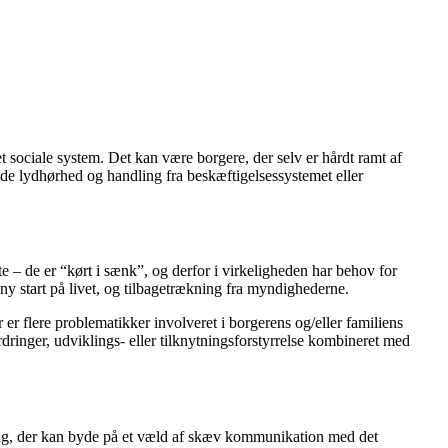
et sociale system. Det kan være borgere, der selv er hårdt ramt af
nde lydhørhed og handling fra beskæftigelsessystemet eller
te – de er “kørt i sænk”, og derfor i virkeligheden har behov for
 ny start på livet, og tilbagetrækning fra myndighederne.
 er flere problematikker involveret i borgerens og/eller familiens
dringer, udviklings- eller tilknytningsforstyrrelse kombineret med
rdag, der kan byde på et væld af skæv kommunikation med det