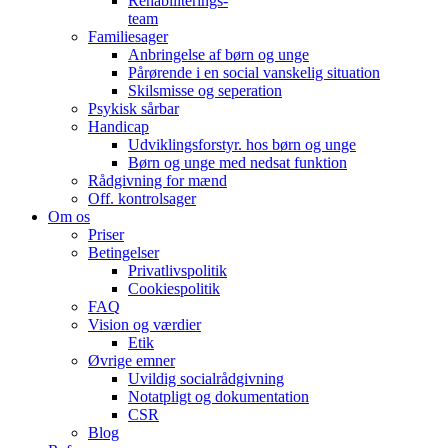
Rehabiliterings-
team
Familiesager
Anbringelse af børn og unge
Pårørende i en social vanskelig situation
Skilsmisse og seperation
Psykisk sårbar
Handicap
Udviklingsforstyr. hos børn og unge
Børn og unge med nedsat funktion
Rådgivning for mænd
Off. kontrolsager
Om os
Priser
Betingelser
Privatlivspolitik
Cookiespolitik
FAQ
Vision og værdier
Etik
Øvrige emner
Uvildig socialrådgivning
Notatpligt og dokumentation
CSR
Blog