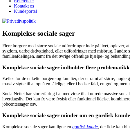
Referencer
Kontakt os
Kundeportal
Komplekse sociale sager
Flere borgere med større sociale udfordringer inde på livet, oplever, a
sygdom, uarbejdsdygtighed, eller udfordringer med misbrug. I andre si
familieafdelingen, samt fra det øvrige offentlige hjælpe- og behandlin
Komplekse sociale sager indholder flere problematikk
Fælles for de enkelte borgere og familier, der er ramt af større, nogle
massiv støtte til at opnå en tålelige, eller i bedste fald, en god og 
SocialNettet har stor erfaring i at medvirke til at udrede massive soci
hverdagsliv. Det kan fx være fysisk eller funktionel lidelse, kombiner
jobcentersager osv.
Komplekse sociale sager minder om en gordisk knude
Komplekse sociale sager kan ligne en
gordisk knude
, der ikke kan bi