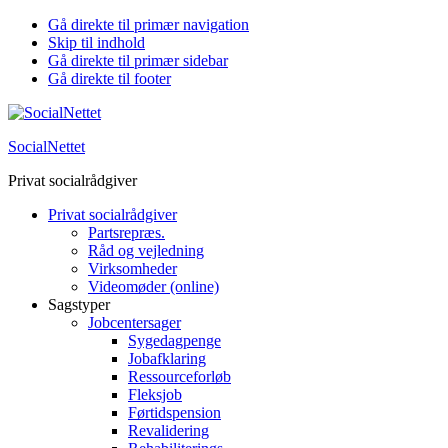
Gå direkte til primær navigation
Skip til indhold
Gå direkte til primær sidebar
Gå direkte til footer
SocialNettet
Privat socialrådgiver
Privat socialrådgiver
Partsrepræs.
Råd og vejledning
Virksomheder
Videomøder (online)
Sagstyper
Jobcentersager
Sygedagpenge
Jobafklaring
Ressourceforløb
Fleksjob
Førtidspension
Revalidering