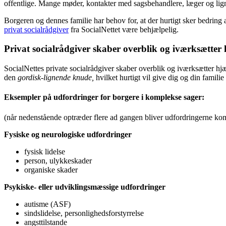
offentlige. Mange møder, kontakter med sagsbehandlere, læger og lig
Borgeren og dennes familie har behov for, at der hurtigt sker bedring 
privat socialrådgiver
fra SocialNettet være behjælpelig.
Privat socialrådgiver skaber overblik og iværksætter
SocialNettes private socialrådgiver skaber overblik og iværksætter hjæl
den
gordisk-lignende knude,
hvilket hurtigt vil give dig og din famili
Eksempler på udfordringer for borgere i komplekse sager:
(når nedenstående optræder flere ad gangen bliver udfordringerne ko
Fysiske og neurologiske udfordringer
fysisk lidelse
person, ulykkeskader
organiske skader
Psykiske- eller udviklingsmæssige udfordringer
autisme (ASF)
sindslidelse, personlighedsforstyrrelse
angsttilstande