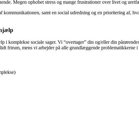
nende. Megen ophobet stress og mange frustrationer over livet og uretf
af kommunikationen, samt en social udredning og en prioritering af, hvo
 hjælp
p i komplekse sociale sager. Vi “overtager” din og/eller din pårørendes s
e lidt frirum, mens vi arbejder på alle grundlæggende problematikkerne i 
mplekse)